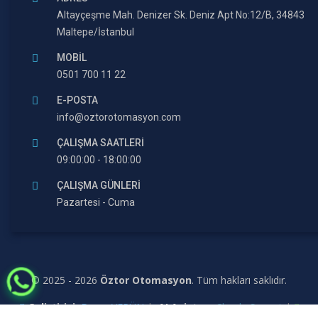
Altayçeşme Mah. Denizer Sk. Deniz Apt No:12/B, 34843
Maltepe/İstanbul
MOBIL
0501 700 11 22
E-POSTA
info@oztorotomasyon.com
ÇALIŞMA SAATLERI
09:00:00 - 18:00:00
ÇALIŞMA GÜNLERI
Pazartesi - Cuma
© 2025 - 2026
Öztor Otomasyon
. Tüm hakları saklıdır.
Geliştirici:
Derya VERÜN
|
AI Asistan:
Claude Sonnet
|