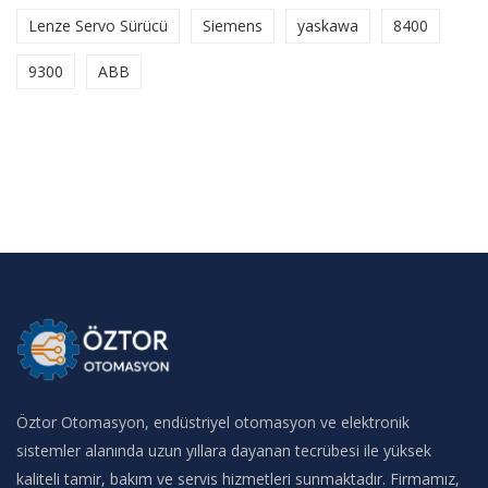
Lenze Servo Sürücü
Siemens
yaskawa
8400
9300
ABB
Öztor Otomasyon, endüstriyel otomasyon ve elektronik
sistemler alanında uzun yıllara dayanan tecrübesi ile yüksek
kaliteli tamir, bakım ve servis hizmetleri sunmaktadır. Firmamız,